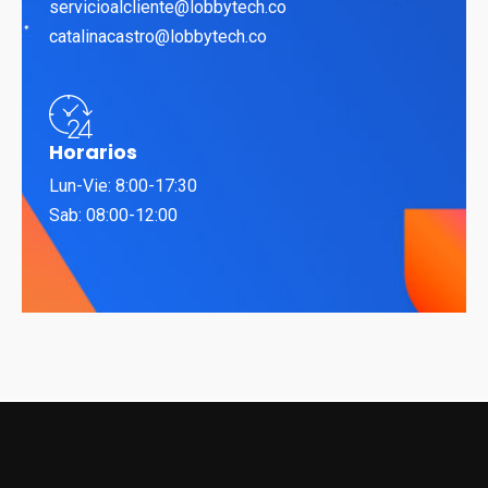
servicioalcliente@lobbytech.co
catalinacastro@lobbytech.co
Horarios
Lun-Vie: 8:00-17:30
Sab: 08:00-12:00