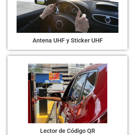
stickers/ TAG que se adhieren al vidrio del vehiculo,
moto o bicicleta. Detección de 5 a 10 metros sin
contacto, sin bajar la ventana. Uso único, cada TAG
está asociado a un propietario, se generan todos los
reportes de ingreso de cada acceso.
Antena UHF y Sticker UHF
Lector de Código QR / Dispensador y
validador
Máquinas dispensadoras de ticket QR o tarjetas
inteligentes, con recolectores o lectores para
ingresos y salidas vehiculares, complemetarias con
barreras / talanqueras vehiculares.
Lector de Código QR