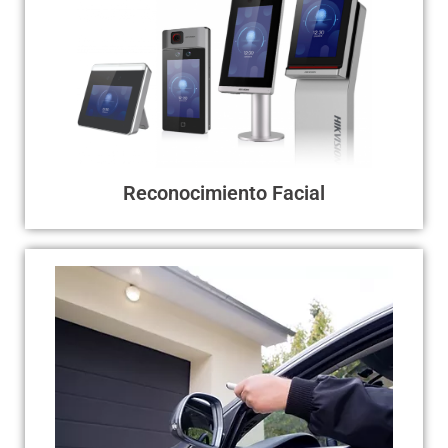
Reconocimiento Facial
Los Dispositivos de reconocimiento facial, son la
última tecnología en control de acceso, nos brinda un
ingreso seguro, rápido y confiable, SIN CONTACTO,
reconocimiento a 1.5 metros del dispositivo. * Tasa
de reconocimiento del 99%, velocidad 0.2seg,
reconocimiento en ambientes de poca luminosidad.
Reconocimiento Facial
Control Remoto
El control remoto es un dispositivo de uso personal,
funcionamiento al rededor de 5 metros de la puerta.
Ideal para pocos apartamentos o unidades, ya que se
vuelve una opción económica que no requiere de