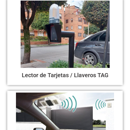
Huella / Tarjeta / Tiempo &
Asistencia
Los lectores de tarjeta y huella son dispositivos de
alto recorrido en el mercado, normalmente integran
la tarjeta en caso de contingencia o falla de la huella
dáctilar. Su uso es con contacto.La mayoría de
versiones funciona Stand-Alone, no requieren
controladoras.**
Lector de Tarjetas / Llaveros TAG
Antena UHF / TAG UHF
Las antenas UHF detectan la frecuencia de los