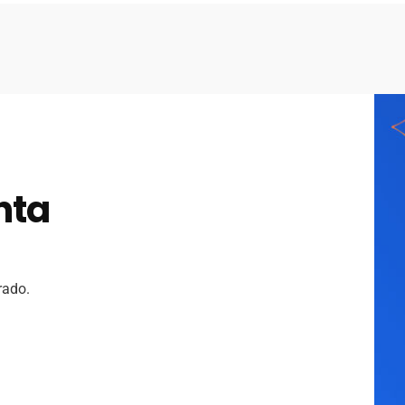
nta
rado.