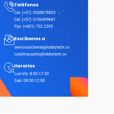
Teléfonos
Cel: (+57) 3508878853
Cel: (+57) 3156499681
Fijo: (+601) 702 2393
Escríbenos a
servicioalcliente@lobbytech.co
catalinacastro@lobbytech.co
Horarios
Lun-Vie: 8:00-17:30
Sab: 08:00-12:00