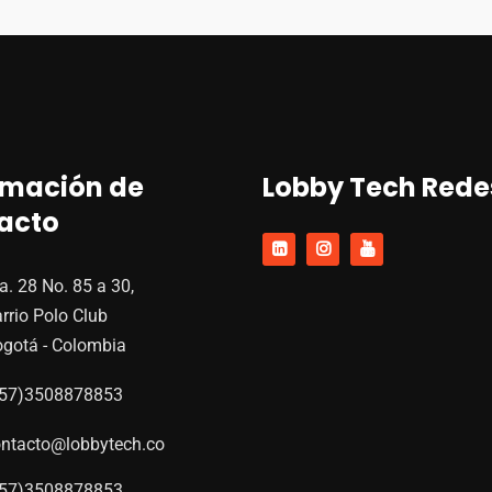
rmación de
Lobby Tech Rede
acto
a. 28 No. 85 a 30,
rrio Polo Club
gotá - Colombia
+57)3508878853
ntacto@lobbytech.co
+57)3508878853