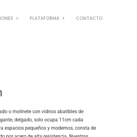
IONES
PLATAFORMA
CONTACTO
h
ado o molinete con vidrios abatibles de
egante, delgado, solo ocupa 11cm cada
para espacios pequeños y modernos, consta de
o por acero de alta resistencia. Nuestras