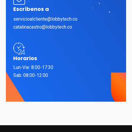
Escríbenos a
servicioalcliente@lobbytech.co
catalinacastro@lobbytech.co
Horarios
Lun-Vie: 8:00-17:30
Sab: 08:00-12:00