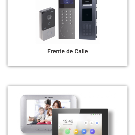
El equipo principal de un video citofono se compone
del frente de calle. Este es el equipo que se instala y
manipula hacia el visitante, podrá realizar la
marcación por medio un número especifico o un
botón. El visitante podrá ser observado por medio de
las cámaras que lo integran.
Frente de Calle
Pantalla Intercomunicador
Existen varias opciones de pantallas que se
acomodan al presupuesto, además con diferentes
características, funcionando con comunicación IP,