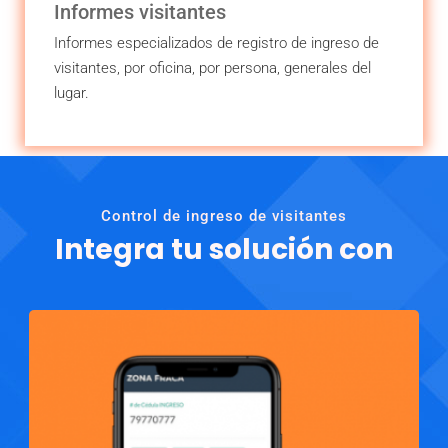
Informes visitantes
Informes especializados de registro de ingreso de
visitantes, por oficina, por persona, generales del
lugar.
RECEPCIÓN
Control de ingreso de visitantes
Integra tu solución con