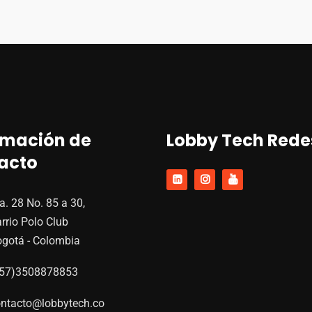
rmación de
Lobby Tech Rede
acto
a. 28 No. 85 a 30,
rrio Polo Club
gotá - Colombia
+57)3508878853
ntacto@lobbytech.co