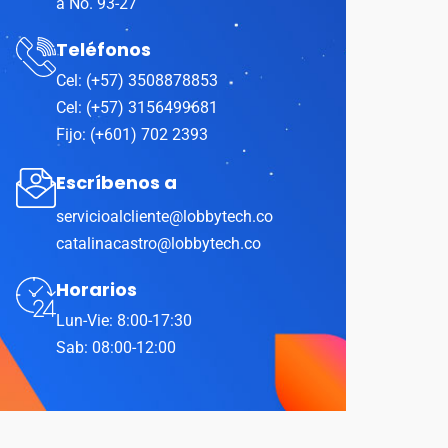
a No. 93-27
Teléfonos
Cel: (+57) 3508878853
Cel: (+57) 3156499681
Fijo: (+601) 702 2393
Escríbenos a
servicioalcliente@lobbytech.co
catalinacastro@lobbytech.co
Horarios
Lun-Vie: 8:00-17:30
Sab: 08:00-12:00