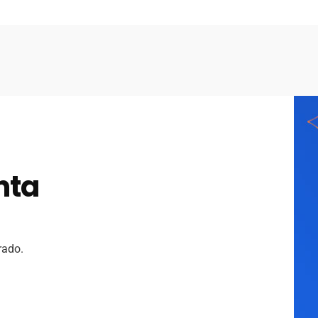
nta
rado.